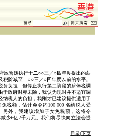
府应暂缓执行于二○○三／○四年度提出的薪
及税阶减至二○○三／○四年度以前的水平。
税务负担，但停止执行第二阶段的薪俸税调
由于政府财赤未除，我认为现时并不适宜调
轻纳税人的负担，我刚才已建议提供适用于
的免税额，估计会令约
100 000
名纳税人受
。另外，我建议增加子女免税额，这将令
年减少
6
亿
2
千万元。我们将尽快向立法会提
目录
|
下页