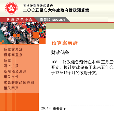
财政储备
108. 财
政储备预计在本年
三月三
开支。预计财政储备于未来五年会
于
13
至
17
个月的政府开支。
2004
|
重要告示