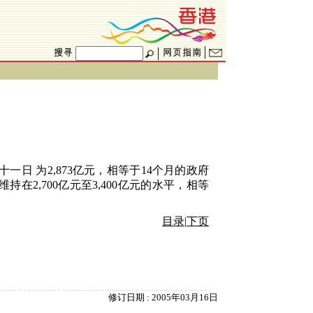
十一日
为
2,873
亿元，相等于
14
个月的政府
维持在
2,700
亿元至
3,400
亿元的水平，相等
目录
|
下页
修订日期 : 2005年03月16日