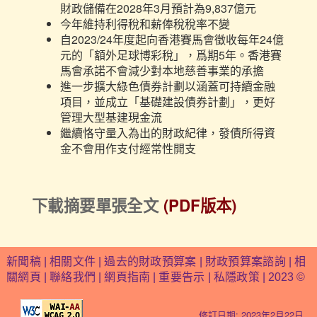
財政儲備在2028年3月預計為9,837億元
今年維持利得稅和薪俸稅稅率不變
自2023/24年度起向香港賽馬會徵收每年24億
元的「額外足球博彩稅」，爲期5年。香港賽
馬會承諾不會減少對本地慈善事業的承擔
進一步擴大綠色債券計劃以涵蓋可持續金融
項目，並成立「基礎建設債券計劃」，更好
管理大型基建現金流
繼續恪守量入為出的財政紀律，發債所得資
金不會用作支付經常性開支
下載摘要單張全文
(PDF版本)
新聞稿
|
相關文件
|
過去的財政預算案
|
財政預算案諮詢
|
相
關網頁
|
聯絡我們
|
網頁指南
|
重要告示
|
私隱政策
| 2023 ©
修訂日期: 2023年2月22日