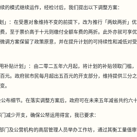
续的模式继续运作，经检讨后，我们提出以下调整方案：
划」：在受惠对象维持不变的前提下，改为推行「两蚊两折」优
费，至于票价高于十元则缴付全额车费的两折。此外亦就可享优
微调方案保留了政策原意，并在提升计划的可持续性和减低对受
用补贴计划」：由二零二五年六月起，将计划的补贴领取门槛，
百元。政府就市民每月超出五百元的开支部分，维持提供三分之
变。
稍后会公布细节。在落实调整方案后，政府可在未来五年减省共约六
局和部门减少开支，确保公帑运用得宜，我已要求：
部门及公营机构的高层管理人员举办工作坊，通过其衡工量值审