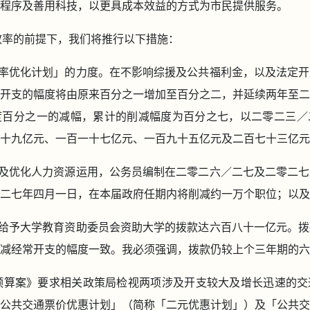
程序及善用科技，以更具成本效益的方式为市民提供服务。
务效率的前提下，我们将推行以下措施：
率优化计划」的力度。在不影响综援及公共福利金，以及法定开
开支的幅度将由原来百分之一增加至百分之二，并延续两年至二
度百分之一的减幅，累计的削减幅度为百分之七，以二零二三／
十九亿元、一百一十七亿元、一百九十五亿元及二百七十三亿元
及优化人力资源运用，公务员编制在二零二六／二七及二零二七
二七年四月一日，在本届政府任期内将削减约一万个职位；以及
给予大学教育资助委员会资助大学的拨款达六百八十一亿元。拨
减经常开支的幅度一致。我必须强调，拨款仍较上个三年期的六
财政预算案》要求相关政策局检视两项涉及开支较大及增长迅速的
公共交通票价优惠计划」（简称「二元优惠计划」）及「公共交