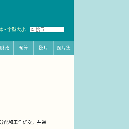
搜
体
•
字型大小
寻
财政
预算
影片
图片集
源分配和工作优次，并通