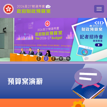
切
換
導
主
覽
清
頁
單
1
2
3
4
5