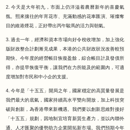
2. 今天是大年初九，市面上仍洋溢着農曆新年的喜慶氣
氛。熙來攘往的年宵花市、充滿動感的花車匯演、璀燦奪
目的維港煙花，正好帶出丙午駿馬的活力與朝氣。
3. 過去一年，經濟和資本市場向好令稅收增加，加上強化
版財政整合計劃漸見成果，本港的公共財政狀況改善較預
期快。今年度的經營帳目恢復盈餘，綜合帳目計及發債所
得，亦提早恢復平衡，讓我們在力所能及的範圍內，可適
度增加對市民和中小企的支援。
4. 今年是「十五五」開局之年，國家穩定的高質量發展是
我們最大的底氣，國家持續高水平雙向開放，加上科技突
破與創新，為香港帶來新機遇。我們要以創新思維對接好
「十五五」規劃，因地制宜培育新質生產力，並以內聯外
通、人才匯聚的優勢助力企業開拓新市場。我們預期今年