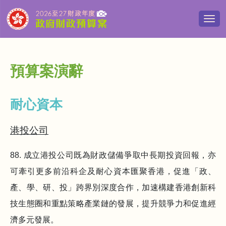
切
換
導
覽
清
預算案演辭
單
耐心資本
港投公司
88. 成立港投公司既為財政儲備爭取中長期投資回報，亦
可牽引更多前沿科企及耐心資本匯聚香港，促進「政、
產、學、研、投」跨界別深度合作，加速構建香港創新科
技生態圈和重點策略產業鏈的發展，提升競爭力和促進經
濟多元發展。