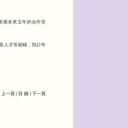
藝術展未來五年的合作安
資及人才等範疇，預計年
上一頁
|
目 錄
|
下一頁