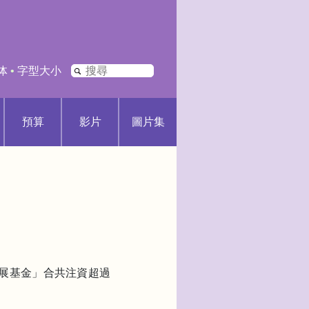
搜
体
•
字型大小
尋
預算
影片
圖片集
發展基金」合共注資超過