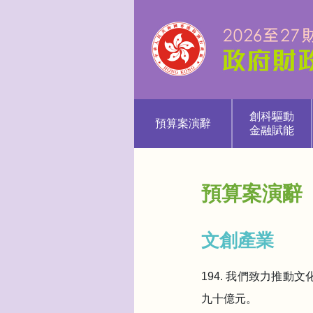
創科驅動
預算案演辭
金融賦能
預算案演辭
文創產業
194. 我們致力推
九十億元。