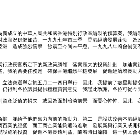
為新成立的中華人民共和國香港特別行政區編製的預算案。我編
財政狀況穩健如昔。一九九七年首三季，香港經濟發展蓬勃，為
亞洲，造成強烈衝擊，餘震至今尚未平息。一九九八年將會備受
展行政長官所定下的新政策綱領，落實龐大的投資計劃，加速實
搖。我的首要任務是，確保香港繼續平穩發展，促進經濟增長動
。立法會選舉定於五月二十四日舉行，因此，我提前了數星期提
，仍得到各位議員提供種種寶貴意見，我謹此致謝。各位可從今
到資產貶值的損失，或因為面對暗淡前景，而憂心忡忡。因此，
負擔，並給予他們奮力向前的新動力。第二，是設法改善本港經
商百業的經營；而工商企業能夠適時進取，發展新興行業又或開
礎設施的投資，促進本港長遠利益。隨着時日流轉，這一切又會