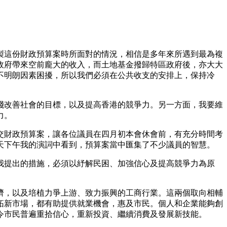
製這份財政預算案時所面對的情況，相信是多年來所遇到最為複
政府帶來空前龐大的收入，而土地基金撥歸特區政府後，亦大大
不明朗因素困擾，所以我們必須在公共收支的安排上，保持冷
踐改善社會的目標，以及提高香港的競爭力。另一方面，我要維
力。
交財政預算案，讓各位議員在四月初本會休會前，有充分時間考
天下午我的演詞中看到，預算案當中匯集了不少議員的智慧。
我提出的措施，必須以紓解民困、加強信心及提高競爭力為原
濟，以及培植力爭上游、致力振興的工商行業。這兩個取向相輔
拓新市場，都有助提供就業機會，惠及市民。個人和企業能夠創
令市民普遍重拾信心，重新投資、繼續消費及發展新技能。