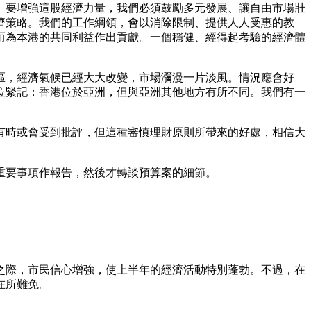
。要增強這股經濟力量，我們必須鼓勵多元發展、讓自由市場壯
濟策略。我們的工作綱領，會以消除限制、提供人人受惠的教
而為本港的共同利益作出貢獻。一個穩健、經得起考驗的經濟體
區，經濟氣候已經大大改變，市場瀰漫一片淡風。情況應會好
位緊記：香港位於亞洲，但與亞洲其他地方有所不同。我們有一
有時或會受到批評，但這種審慎理財原則所帶來的好處，相信大
重要事項作報告，然後才轉談預算案的細節。
之際，市民信心增強，使上半年的經濟活動特別蓬勃。不過，在
在所難免。