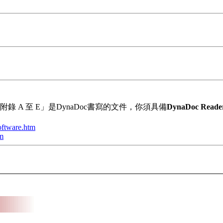
 A 至 E」是DynaDoc書寫的文件，你須具備
DynaDoc Reade
oftware.htm
m