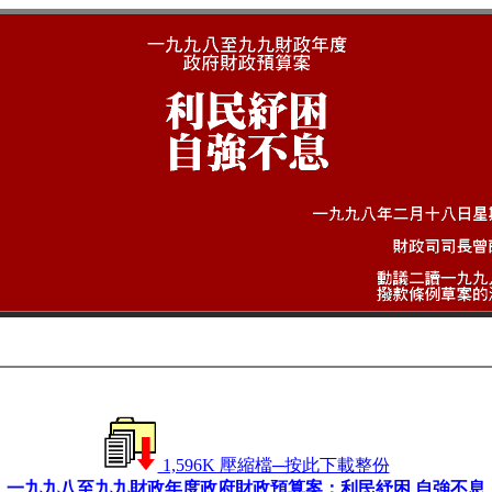
1,596K 壓縮檔─按此下載整份
一九九八至九九財政年度政府財政預算案：利民紓困 自強不息