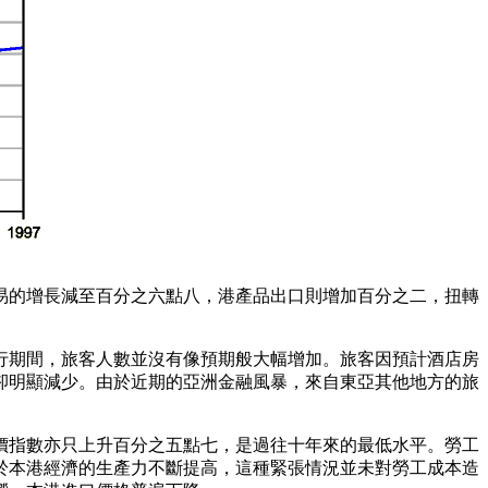
易的增長減至百分之六點八，港產品出口則增加百分之二，扭轉
行期間，旅客人數並沒有像預期般大幅增加。旅客因預計酒店房
卻明顯減少。由於近期的亞洲金融風暴，來自東亞其他地方的旅
價指數亦只上升百分之五點七，是過往十年來的最低水平。勞工
於本港經濟的生產力不斷提高，這種緊張情況並未對勞工成本造