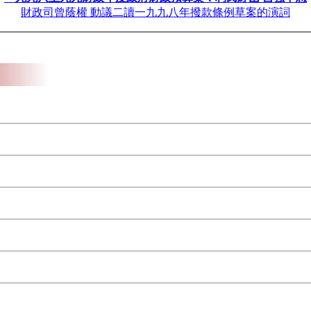
財政司曾蔭權 動議二讀一九九八年撥款條例草案的演詞