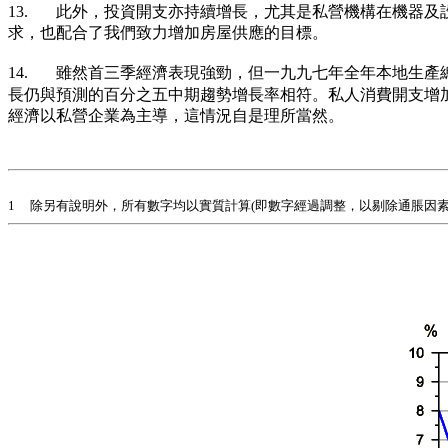
13. 此外，投資開支亦持續增長，尤其是私營機構在機器
求，也配合了我們致力增加房屋供應的目標。
14. 雖然首三季經濟表現強勁，但一九九七年全年本地生產
長仍與預測的百分之五中期趨勢增長率相符。私人消費開支增
經濟以私營企業為主導，這情況自是理所當然。
1 除另有說明外，所有數字均以實質計算(即數字經過調整，以剔除通脹因素