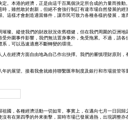
決定。本港的經濟，正是由這千百萬個決定所合成的力量而推動
題時，雖然敢於創新，但絕不會強行制訂有違市場自然發展的經
歸。這樣才會創造適當條件，讓市民可致力各種各樣的發展，進
明璀璨。縱使我們的財政狀況依舊穩健，但在我們周圍的亞洲地
港受外圍事件影響，我們無法置身事外，免受拖累。不過，請各
體系，可以迅速適應不斷轉變的環境。
人人在經濟方面自由地為自己作出抉擇。我們的審慎理財原則，
九八年的展望。接着我會就維持聯繫匯率制度及銀行和市場規管等
回歸祖國，各種經濟活動一切如常。事實上，在邁向七月一日回歸
使沒有在第四季的外來衝擊，當時市場已發展過熱，出現調整亦