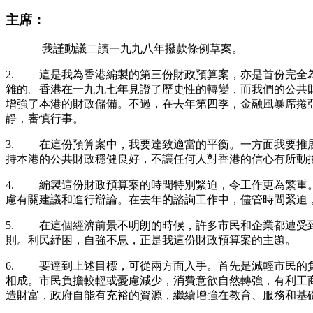
主席：
我謹動議二讀一九九八年撥款條例草案。
2. 這是我為香港編製的第三份財政預算案，亦是首份完全
雜的。香港在一九九七年見證了歷史性的轉變，而我們的公共
增強了本港的財政儲備。不過，在去年第四季，金融風暴席捲
靜，審慎行事。
3. 在這份預算案中，我要達致適當的平衡。一方面我要推
持本港的公共財政穩健良好，不讓任何人對香港的信心有所動
4. 編製這份財政預算案的時間特別緊迫，令工作更為繁重
慮有關建議和進行辯論。在去年的諮詢工作中，儘管時間緊迫
5. 在這個經濟前景不明朗的時候，許多市民和企業都遭受
則。利民紓困，自強不息，正是我這份財政預算案的主題。
6. 要達到上述目標，可從兩方面入手。首先是減輕市民的
相成。市民負擔較輕或憂慮減少，消費意欲自然轉強，有利工
造財富，政府自能有充裕的資源，繼續增強在教育、服務和基