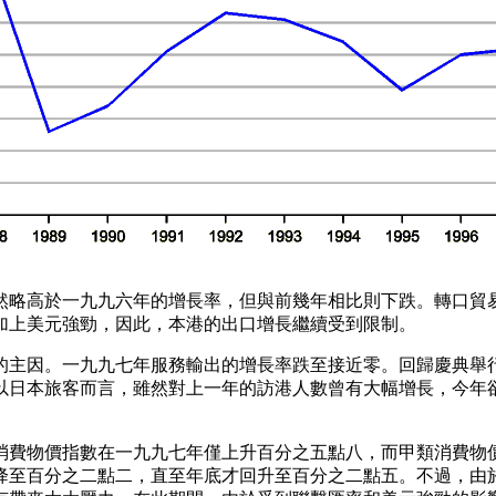
雖然略高於一九九六年的增長率，但與前幾年相比則下跌。轉口貿
加上美元強勁，因此，本港的出口增長繼續受到限制。
跌的主因。一九九七年服務輸出的增長率跌至接近零。回歸慶典舉
以日本旅客而言，雖然對上一年的訪港人數曾有大幅增長，今年
合消費物價指數在一九九七年僅上升百分之五點八，而甲類消費物
降至百分之二點二，直至年底才回升至百分之二點五。不過，由