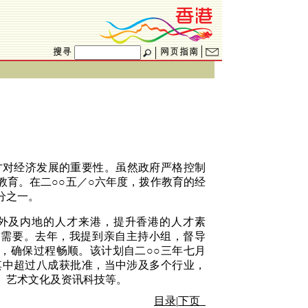
才对经济发展的重要性。
虽然政府严格控制
教育。在二○○五／○六年度，拨作教育的经
分之一。
外及内地的人才来港，提升香港的人才素
的需要。去年，我提到亲自主持小组，督导
，确保过程
畅顺。该计划
自二○○三年七月
其中
超过八成
获批准，当中涉及多个行业，
、艺术文化及资讯科技等。
目录
|
下页