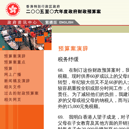
税务纾缓
68. 在
制订这份财政预算案时，
税额。现时供养
60
岁或以上的父母
转型，年纪较大但又不足
60
岁的人
较容易重投全职或部分时间工作，
责任。为了减轻他们的负担，我建
岁的父母或祖父母的纳税人，而与
外的
15,000
元免税额。
69. 我
明白香港人望子成龙，对
父母在子女教育及其他方面的开销