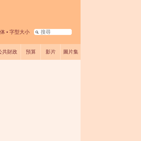
搜
体
•
字型大小
尋
公共財政
預算
影片
圖片集