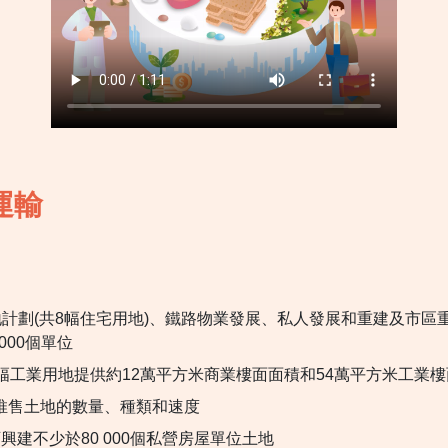
運輸
度賣地計劃(共8幅住宅用地)、鐵路物業發展、私人發展和重建及市
 000
個單位
幅工業用地提供約12萬平方米商業樓面面積和54萬平方米工業
推售土地的數量、種類和速度
可興建不少於
80 000
個私營房屋單位土地