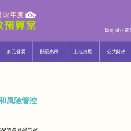
English
•
简
多元發展
關愛惠民
土地房屋
公共財政
和風險管控
易後證券基礎設施