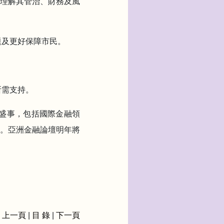
理解其管治、財務及風
題及更好保障市民。
所需支持。
融盛事，包括國際金融領
活動。亞洲金融論壇明年將
上一頁
|
目 錄
|
下一頁