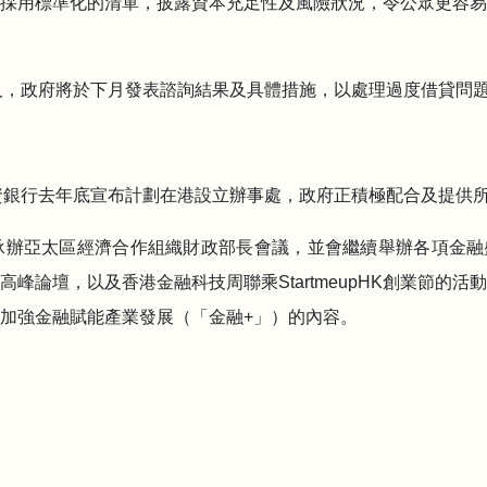
採用標準化的清單，披露資本充足性及風險狀況，令公眾更容易
放債人，政府將於下月發表諮詢結果及具體措施，以處理過度借貸問
施投資銀行去年底宣布計劃在港設立辦事處，政府正積極配合及提供
首次承辦亞太區經濟合作組織財政部長會議，並會繼續舉辦各項金
峰論壇，以及香港金融科技周聯乘StartmeupHK創業節的
加強金融賦能產業發展（「金融+」）的內容。