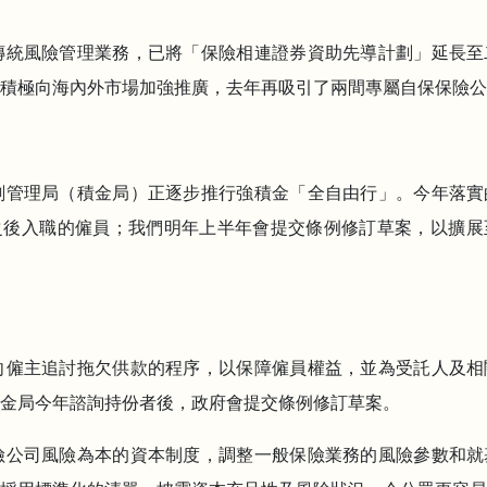
展非傳統風險管理業務，已將「保險相連證券資助先導計劃」延長
積極向海內外市場加強推廣，去年再吸引了兩間專屬自保保險公
金計劃管理局（積金局）正逐步推行強積金「全自由行」。今年落
之後入職的僱員；我們明年上半年會提交條例修訂草案，以擴展
優化向僱主追討拖欠供款的程序，以保障僱員權益，並為受託人及
金局今年諮詢持份者後，政府會提交條例修訂草案。
化保險公司風險為本的資本制度，調整一般保險業務的風險參數和