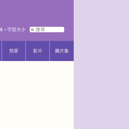
搜
体
•
字型大小
尋
預算
影片
圖片集