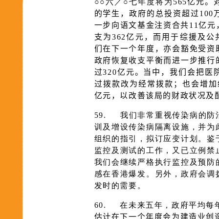
○○六／○七年度将为
565亿元
的学生，政府的总投资超过10
一步向语文基金注资合共11亿
支为362亿元，而用于综援及公
们在下一个年度，亦会豁免受资
政府恢复收支平衡而进一步推行
过320亿元。当中，我们会把医院
过拨款改为经常拨款；也会增加
亿元，以改善该局的财政状况及
59.
我们非常重视传染病的防
训及增设传染病隔离设施，并为
组织的指引，拟订应变计划。鉴
监控及测试的工作，又已立例禁
我们会继续严格执行监控及预防
感在香港爆发。另外，政府会调
发时的需要。
60.
在未来五年，政府平均每
估计在下一个年度会为建造业创造