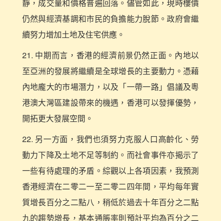
靜，成交量和價格普遍回落。儘管如此，現時樓價
仍然與經濟基調和市民的負擔能力脫節。政府會繼
續努力增加土地及住宅供應。
21. 中期而言，香港的經濟前景仍然正面。內地以
至亞洲的發展將繼續是全球增長的主要動力。憑藉
內地龐大的市場潛力，以及「一帶一路」倡議及粵
港澳大灣區建設帶來的機遇，香港可以發揮優勢，
開拓更大發展空間。
22. 另一方面，我們也須努力克服人口高齡化、勞
動力下降及土地不足等制約。而社會事件亦揭示了
一些有待處理的矛盾。綜觀以上各項因素，我預測
香港經濟在二零二一至二零二四年間，平均每年實
質增長百分之二點八，稍低於過去十年百分之二點
九的趨勢增長，基本通脹率則預計平均為百分之二