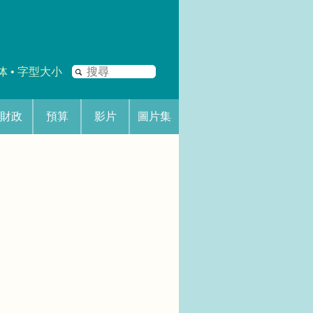
搜
体
•
字型大小
尋
財政
預算
影片
圖片集