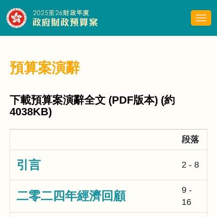
切
換
導
覽
清
預算案演辭
單
下載預算案演辭全文 (PDF版本) (約
4038KB)
段落
引言
2 - 8
9 -
二零二四年經濟回顧
16