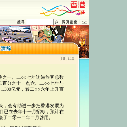
柱之一。二○○七年访港旅客总数
增长百分之十一点六。二○○七年与
,300亿元，较二○○六年上升百
码头，会有助进一步把香港发展为
目已在去年十一月招标，预计在
会于二零一二年二月啓用。