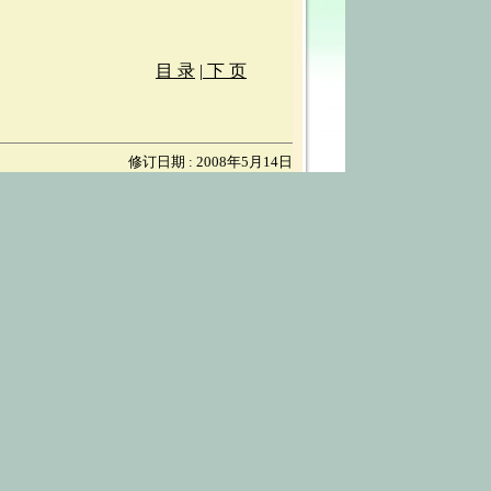
目 录
|
下 页
修订日期 : 2008年5月14日