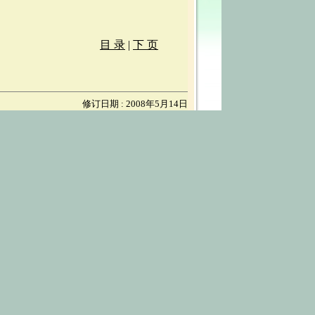
目 录
|
下 页
修订日期 : 2008年5月14日