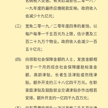
名纳税人受惠。有关扣减会在二零一八／
一九年度的最终应缴税款反映。政府收入
会减少十九亿元；
(三)
宽免二零一九／二零年度四季的差饷，以
每户每季一千五百元为上限，估计惠及三
百二十九万个物业。政府收入会减少一百
五十亿元；
(四)
向领取社会保障金额的人士，发放金额相
当于一个月的综合社会保障援助标准金
额、高龄津贴、长者生活津贴或伤残津
贴，额外开支约三十八亿四千万元。在职
家庭津贴及鼓励就业交通津贴亦作出相若
安排，额外开支约一亿四千九百万元；
(五)
向有需要的学生一次过发放二千五百元津