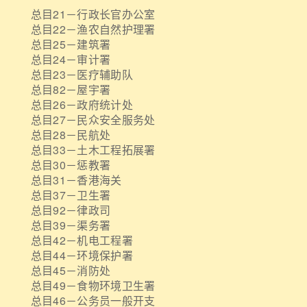
总目21－行政长官办公室
总目22－渔农自然护理署
总目25－建筑署
总目24－审计署
总目23－医疗辅助队
总目82－屋宇署
总目26－政府统计处
总目27－民众安全服务处
总目28－民航处
总目33－土木工程拓展署
总目30－惩教署
总目31－香港海关
总目37－卫生署
总目92－律政司
总目39－渠务署
总目42－机电工程署
总目44－环境保护署
总目45－消防处
总目49－食物环境卫生署
总目46－公务员一般开支