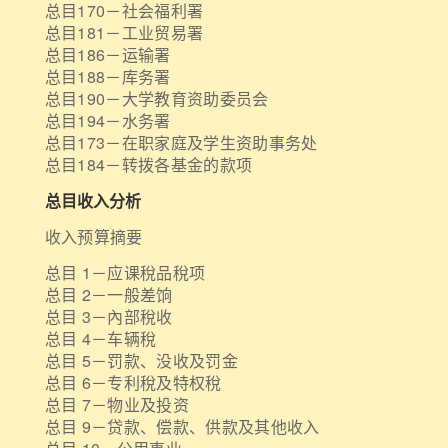
总目170－社会福利署
总目181－工业贸易署
总目186－运输署
总目188－库务署
总目190－大学教育资助委员会
总目194－水务署
总目173－在职家庭及学生资助事务处
总目184－转拨各基金的款项
总目收入分析
收入预算摘要
总目 1－应课稅品稅项
总目 2－一般差饷
总目 3－內部稅收
总目 4－车辆稅
总目 5－罚款、没收及罚金
总目 6－专利稅及特权稅
总目 7－物业及投资
总目 9－贷款、偿款、供款及其他收入