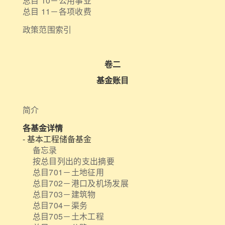
总目 10－公用事业
总目 11－各项收费
政策范围索引
卷二
基金账目
简介
各基金详情
- 基本工程储备基金
备忘录
按总目列出的支出摘要
总目701－土地征用
总目702－港口及机场发展
总目703－建筑物
总目704－渠务
总目705－土木工程