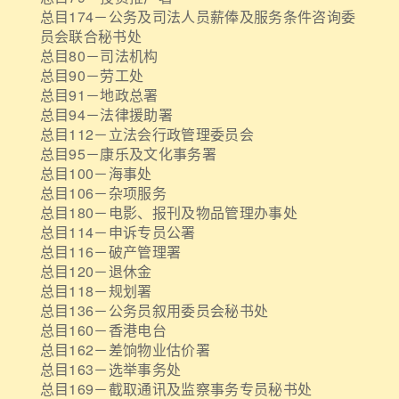
总目174－公务及司法人员薪俸及服务条件咨询委
员会联合秘书处
总目80－司法机构
总目90－劳工处
总目91－地政总署
总目94－法律援助署
总目112－立法会行政管理委员会
总目95－康乐及文化事务署
总目100－海事处
总目106－杂项服务
总目180－电影、报刊及物品管理办事处
总目114－申诉专员公署
总目116－破产管理署
总目120－退休金
总目118－规划署
总目136－公务员叙用委员会秘书处
总目160－香港电台
总目162－差饷物业估价署
总目163－选举事务处
总目169－截取通讯及监察事务专员秘书处