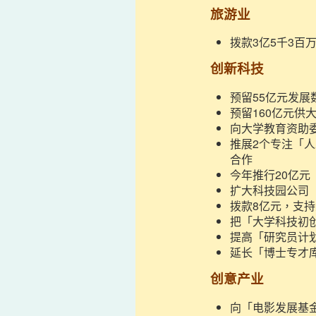
旅游业
拨款3亿5千3百
创新科技
预留55亿元发
预留160亿元
向大学教育资助
推展2个专注「
合作
今年推行20亿
扩大科技园公司
拨款8亿元，支
把「大学科技初
提高「研究员计
延长「博士专才
创意产业
向「电影发展基金