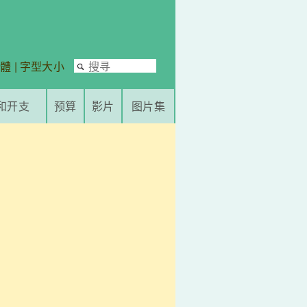
繁體
|
字型大小
和开支
预算
影片
图片集