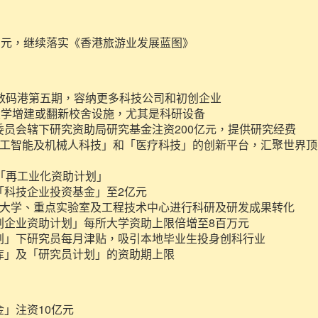
万元，继续落实《香港旅游业发展蓝图》
展数码港第五期，容纳更多科技公司和初创企业
供大学增建或翻新校舍设施，尤其是科研设备
委员会辖下研究资助局研究基金注资200亿元，提供研究经费
人工智能及机械人科技」和「医疗科技」的创新平台，汇聚世界
元「再工业化资助计划」
「科技企业投资基金」至2亿元
持大学、重点实验室及工程技术中心进行科研及研发成果转化
创企业资助计划」每所大学资助上限倍增至8百万元
划」下研究员每月津贴，吸引本地毕业生投身创科行业
库」及「研究员计划」的资助期上限
」注资10亿元