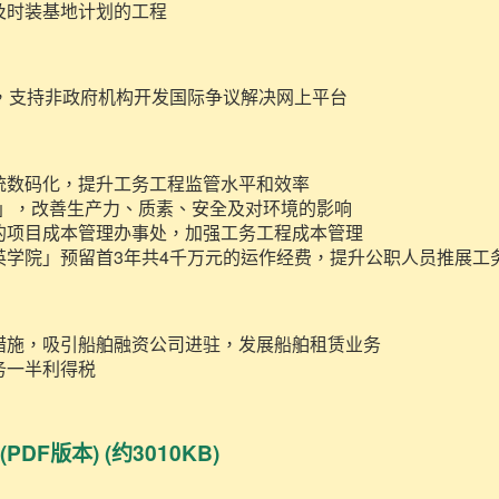
及时装基地计划的工程
元，支持非政府机构开发国际争议解决网上平台
统数码化，提升工务工程监管水平和效率
0」，改善生产力、质素、安全及对环境的影响
的项目成本管理办事处，加强工务工程成本管理
英学院」预留首3年共4千万元的运作经费，提升公职人员推展工
措施，吸引船舶融资公司进驻，发展船舶租赁业务
务一半利得税
文
(PDF版本) (约3010KB)