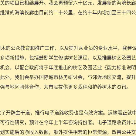
关的项目已相继展开。我会再预留六十亿元，发展新的海滨长廊
维港的海滨长廊由目前约二十公里，在约十年内增加至三十四公
护养树木的公众教育和推广工作，以及提升从业员的专业水平，我建
多项新措施，包括鼓励学生修读树艺课程，以及推展树艺及园艺
机会，以配合政府将于年底推出的树艺及园艺业《能力标准说明
此外，我们会举办国际城市林务研讨会，与邻近地区交流，提升
强与地区团体合作，为市民提供更多栽种和护养树木的资讯。
塞，除了开辟主干道，推行电子道路收费也是有效方案。运输署正就
可行性研究，预计在今年上半年咨询持份者。电子道路收费并非
划实施后的净收入数额，额外提供相若的恒常资源，改善公共交