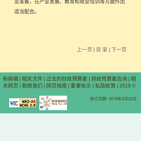
足准备，在产业发展、教育和就业培训等方面作出
适当配合。
上一页
|
目 录
|
下一页
新闻稿
|
相关文件
|
过去的财政预算案
|
财政预算案咨询
|
相
关网页
|
联络我们
|
网页指南
|
重要告示
|
私隐政策
| 2019 ©
修订日期: 2018年2月22日