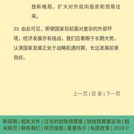
放新格局，扩大对外双向投资和贸易往
来。
33. 由此可见，即使国家目前面对复杂的外部环
境，经济发展亦有挑战，我们应着眼于长期大势，
认清国家发展正处于战略机遇时期，长远发展前景
良好。
上一页
|
目 录
|
下一页
新闻稿
|
相关文件
|
过去的财政预算案
|
财政预算案咨询
|
相
关网页
|
联络我们
|
网页指南
|
重要告示
|
私隐政策
| 2019 ©