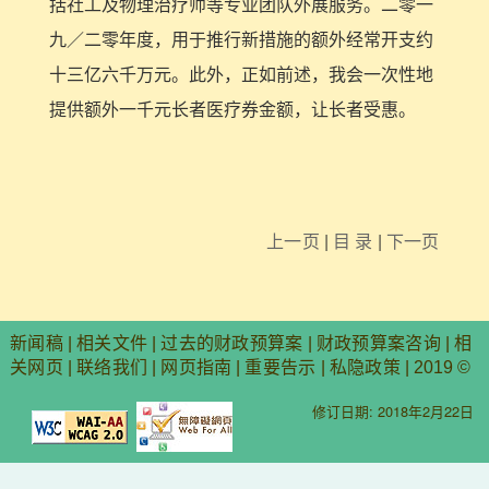
括社工及物理治疗师等专业团队外展服务。二零一
九／二零年度，用于推行新措施的额外经常开支约
十三亿六千万元。此外，正如前述，我会一次性地
提供额外一千元长者医疗券金额，让长者受惠。
上一页
|
目 录
|
下一页
新闻稿
|
相关文件
|
过去的财政预算案
|
财政预算案咨询
|
相
关网页
|
联络我们
|
网页指南
|
重要告示
|
私隐政策
| 2019 ©
修订日期: 2018年2月22日