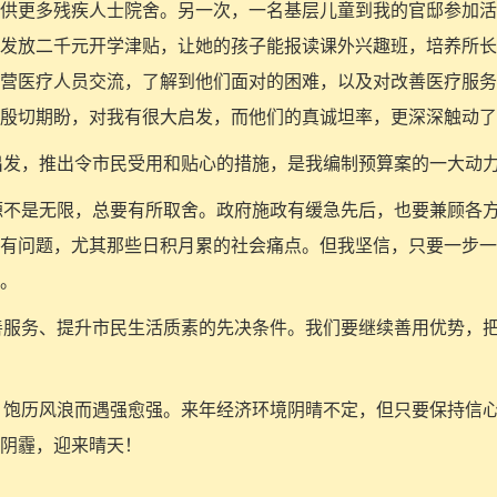
供更多残疾人士院舍。另一次，一名基层儿童到我的官邸参加活
发放二千元开学津贴，让她的孩子能报读课外兴趣班，培养所长
营医疗人员交流，了解到他们面对的困难，以及对改善医疗服务
殷切期盼，对我有很大启发，而他们的真诚坦率，更深深触动了
由心出发，推出令市民受用和贴心的措施，是我编制预算案的一大动
中资源不是无限，总要有所取舍。政府施政有缓急先后，也要兼顾各
有问题，尤其那些日积月累的社会痛点。但我坚信，只要一步一
。
是改善服务、提升市民生活质素的先决条件。我们要继续善用优势，
灵活，饱历风浪而遇强愈强。来年经济环境阴晴不定，但只要保持信
阴霾，迎来晴天！