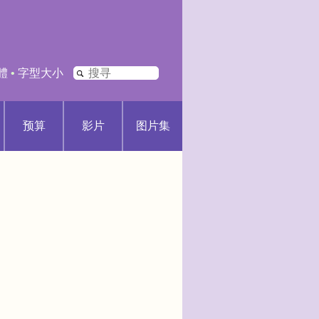
搜
體
•
字型大小
寻
预算
影片
图片集