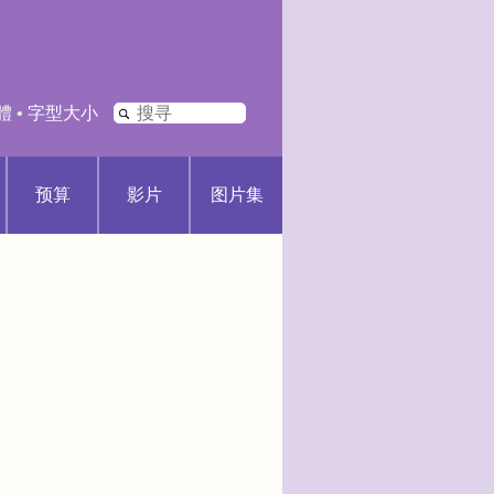
搜
體
•
字型大小
寻
预算
影片
图片集