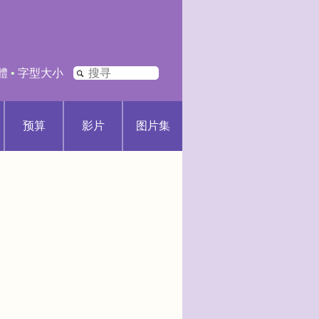
搜
體
•
字型大小
寻
预算
影片
图片集