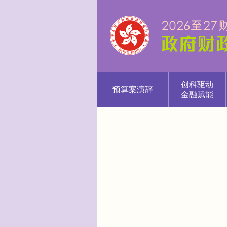
创科驱动
预算案演辞
金融赋能