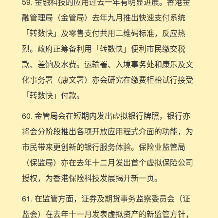
59. 金融科技的应用过去一年有明显进展。香港金
融管理局（金管局）去年九月推出快速支付系统
「转数快」及零售支付共用二维码标准，反应热
烈。政府正筹备利用「转数快」便利市民缴交税
款、差饷及水费。运输署、入境事务处和康乐及文
化事务署（康文署）亦会研究在缴费柜枱试行接受
「转数快」付款。
60. 金管局会在短期内发出虚拟银行牌照，银行亦
将会分阶段推出各项开放应用程式介面的功能，为
市民带来更创新的银行服务体验。保险业监管局
（保监局）亦在去年十二月发出首个虚拟保险公司
授权，为香港保险科技发展揭开新一页。
61. 在监管方面，证券及期货事务监察委员会（证
监会）在去年十一月发表虚拟资产的新监管方针，