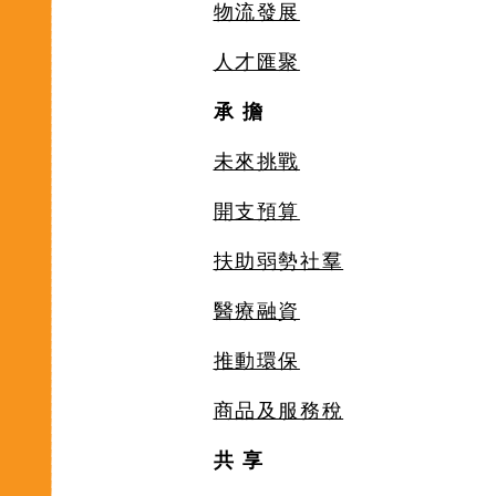
物流發展
人才匯聚
承 擔
未來挑戰
開支預算
扶助弱勢社羣
醫療融資
推動環保
商品及服務稅
共 享