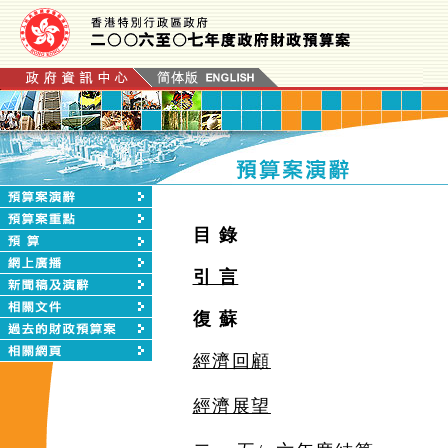
目 錄
引 言
復 蘇
經濟回顧
經濟展望