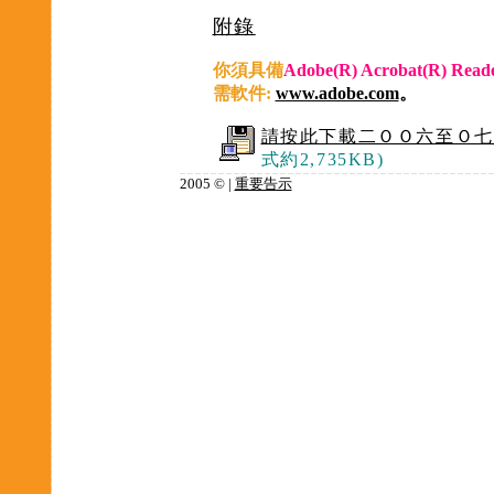
附錄
你須具備
Adobe(R) Acrobat(R) Read
需軟件:
www.adobe.com
。
請按此下載二ＯＯ六至Ｏ七
式約
2,735
KB)
2005 © |
重要告示